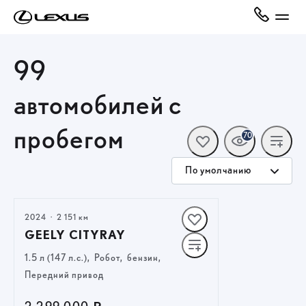
99
автомобилей с
пробегом
70
По умолчанию
2024
·
2 151 км
GEELY CITYRAY
1.5 л (147 л.с.), Робот, бензин,
Передний привод